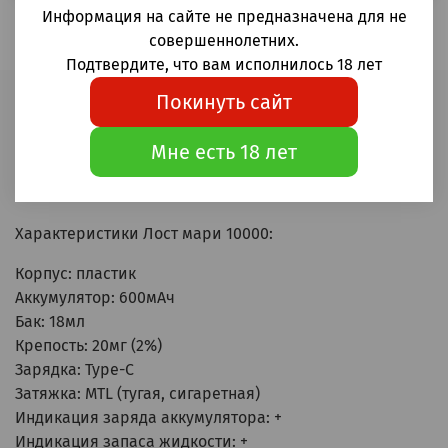
Информация на сайте не предназначена для не
совершеннолетних.
Подтвердите, что вам исполнилось 18 лет
Покинуть сайт
Описание
Мне есть 18 лет
Одноразовые электронные сигареты Lost mary
MO10000 Голубика малина 10000 затяжек
Характеристики Лост мари 10000:
Корпус: пластик
Аккумулятор: 600мАч
Бак: 18мл
Крепость: 20мг (2%)
Зарядка: Type-C
Затяжка: MTL (тугая, сигаретная)
Индикация заряда аккумулятора: +
Индикация запаса жидкости: +