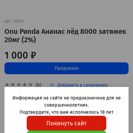
арт.
13045
Onu Panda Ананас лёд 8000 затяжек
20мг (2%)
1 000 ₽
Предзаказ
Добавить в сравнение
(0)
Информация на сайте не предназначена для не
Одноразовые электронные сигареты Onu Panda
совершеннолетних.
Ананас лёд 8000 затяжек
Подтвердите, что вам исполнилось 18 лет
Корпус: пластик
Покинуть сайт
Аккумулятор: 650мАч
Бак: 18мл