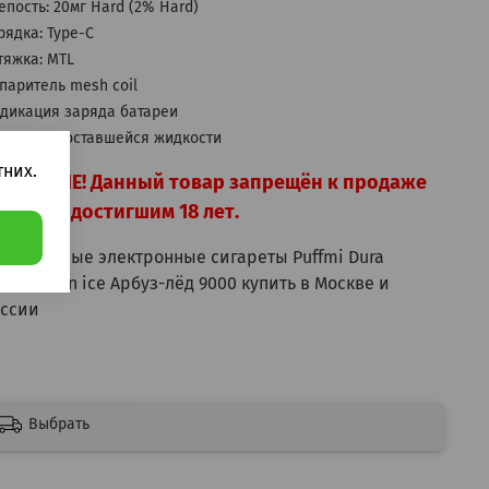
епость: 20мг Hard (2% Hard)
рядка: Type-C
тяжка: MTL
паритель mesh coil
дикация заряда батареи
дикация оставшейся жидкости
них.
НИМАНИЕ! Данный товар запрещён к продаже
цам не достигшим 18 лет.
норазовые электронные сигареты Puffmi Dura
termelon ice Арбуз-лёд 9000 купить в Москве и
ссии
Выбрать