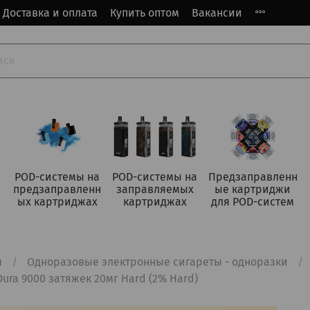
Доставка и оплата
Купить оптом
Вакансии
POD-системы на
POD-системы на
Предзаправленн
предзаправленн
заправляемых
ые картриджи
ых картриджах
картриджах
для POD-систем
я
Одноразовые электронные сигареты - одноразки
Dura 9000 затяжек 20мг Hard (2% Hard)