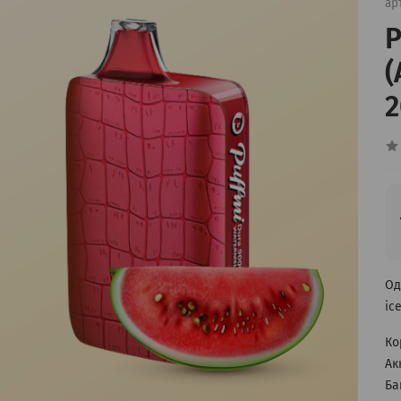
ар
P
(
2
Од
ic
Ко
Ак
Ба