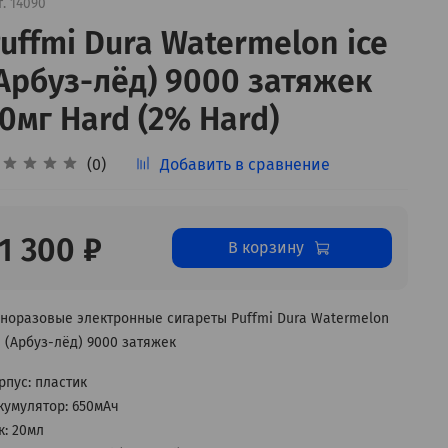
т.
14090
uffmi Dura Watermelon ice
Арбуз-лёд) 9000 затяжек
0мг Hard (2% Hard)
(0)
Добавить в сравнение
1 300 ₽
В корзину
норазовые электронные сигареты Puffmi Dura Watermelon
e (Арбуз-лёд) 9000 затяжек
рпус: пластик
кумулятор: 650мАч
к: 20мл