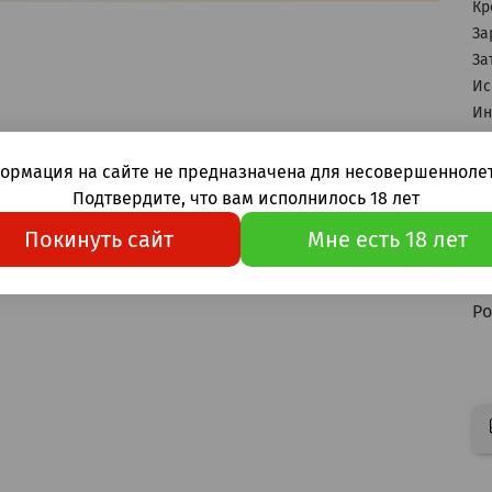
Кр
За
За
Ис
Ин
Ин
ормация на сайте не предназначена для несовершеннолет
В
Подтвердите, что вам исполнилось 18 лет
ли
Покинуть сайт
Мне есть 18 лет
Од
Wa
Ро