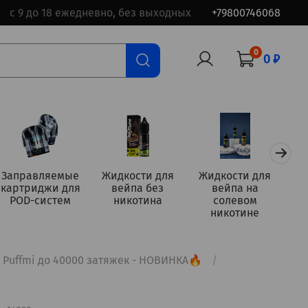
с 9 до 18 ежедневно, без выходных
+79800746068
0
0 ₽
Заправляемые
Жидкости для
Жидкости для
картриджи для
вейпа без
вейпа на
а
POD-систем
никотина
солевом
никотине
Puffmi до 40000 затяжек - НОВИНКА🔥