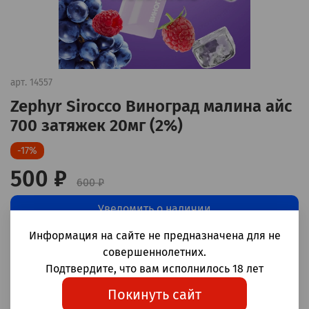
арт.
14557
Zephyr Sirocco Виноград малина айс
700 затяжек 20мг (2%)
-17%
500 ₽
600 ₽
Уведомить о наличии
Информация на сайте не предназначена для не
Добавить в сравнение
(0)
совершеннолетних.
Подтвердите, что вам исполнилось 18 лет
Одноразовые электронные сигареты Zephyr Sirocco Виноград
Покинуть сайт
малина айс 700 затяжек