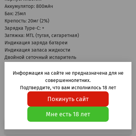
Аккумулятор: 800мАч
Бак: 25мл
Крепость: 20мг (2%)
Зарядка Type-C: +
Затяжка: MTL (тугая, сигаретная)
Индикация заряда батареи
Индикация запаса жидкости
Двойной сеточный испаритель
ВНИМАНИЕ! Данный товар запрещён к продаже
Информация на сайте не предназначена для не
лицам не достигшим 18 лет.
совершеннолетних.
Подтвердите, что вам исполнилось 18 лет
Купить одноразовые электронные сигареты Mosmo
VD18000 Киви-маракуйя-гуава 18000 купить в Москве
Покинуть сайт
и России
Мне есть 18 лет
Выбрать