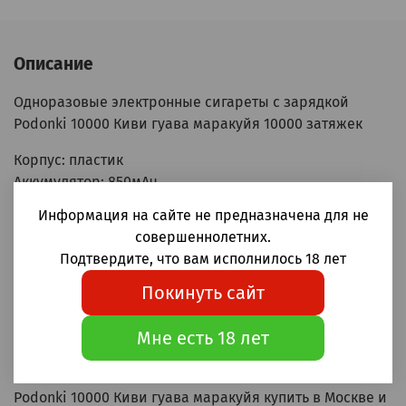
Описание
Одноразовые электронные сигареты с зарядкой
Podonki 10000 Киви гуава маракуйя 10000 затяжек
Корпус: пластик
Аккумулятор: 850мАч
Бак: 20мл
Информация на сайте не предназначена для не
Крепость: 20 Hard (2% Hard)
совершеннолетних.
Зарядка: Type-C
Подтвердите, что вам исполнилось 18 лет
Затяжка: MTL (тугая, сигаретная)
Покинуть сайт
Сетчатый испаритель mesh coil
ВНИМАНИЕ! Данный товар запрещён к продаже
Мне есть 18 лет
лицам не достигшим 18 лет.
Podonki 10000 Киви гуава маракуйя купить в Москве и